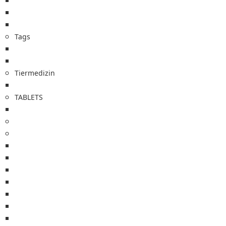
Etiketten für Zugänge
Etiketten nach Kundenwunsch
Etikettenspender
Tags
Bluttemperaturindikatoren
Temperatursensoren
Tiermedizin
Etiketten Tiermedizin
TABLETS
Zebra Tablets
Drucker
Zebra Drucker
Sato Drucker
Brother Drucker
TSC Drucker
GoDEX Drucker
DYMO Drucker
Kartendrucker