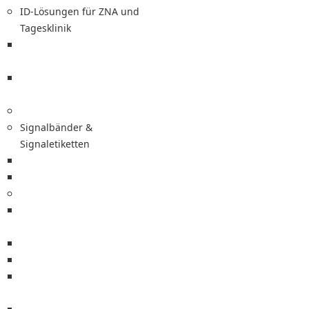
ID-Lösungen für ZNA und
Tagesklinik
ZNA-Bänder für Manchester
Triage
ID-Karten für teilstationäre
Patienten
Signalbänder &
Signaletiketten
Signalbänder
Signaletiketten
Medizinetiketten
Spritzen-, Perfusor- und PLUS-
Etiketten
Sterilgut-Kennzeichnung
Labor-, Kryo-Etiketten
Blutbeutel-Etiketten und
Zubehör