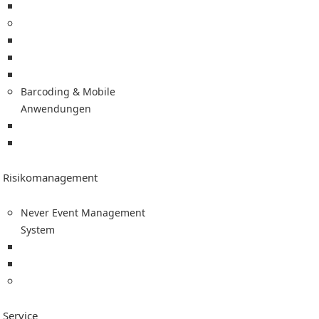
Thermotransferfolie
Scanner & Mobile Computer
Zebra Scanner / MDE
Datalogic Scanner
Honeywell Scanner
Barcoding & Mobile
Anwendungen
Medikationsplan (BMP)
Mobile Anwendungen
Risikomanagement
Never Event Management
System
Konzept
Modulbeschreibungen
Service