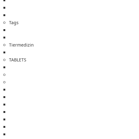
Etiketten für Zugänge
Etiketten nach Kundenwunsch
Etikettenspender
Tags
Bluttemperaturindikatoren
Temperatursensoren
Tiermedizin
Etiketten Tiermedizin
TABLETS
Zebra Tablets
Drucker
Zebra Drucker
Sato Drucker
Brother Drucker
TSC Drucker
GoDEX Drucker
DYMO Drucker
Kartendrucker