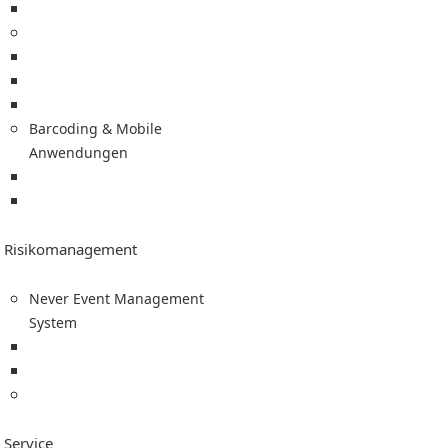
Thermotransferfolie
Scanner & Mobile Computer
Zebra Scanner / MDE
Datalogic Scanner
Honeywell Scanner
Barcoding & Mobile
Anwendungen
Medikationsplan (BMP)
Mobile Anwendungen
Risikomanagement
Never Event Management
System
Konzept
Modulbeschreibungen
Service