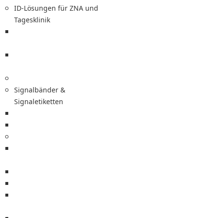
ID-Lösungen für ZNA und
Tagesklinik
ZNA-Bänder für Manchester
Triage
ID-Karten für teilstationäre
Patienten
Signalbänder &
Signaletiketten
Signalbänder
Signaletiketten
Medizinetiketten
Spritzen-, Perfusor- und PLUS-
Etiketten
Sterilgut-Kennzeichnung
Labor-, Kryo-Etiketten
Blutbeutel-Etiketten und
Zubehör